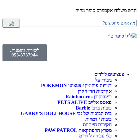
חדש משלוח אקספרס סופר מהיר
לשירות והזמנות:
053-3737944
צעצועים לילדים
גיבורי על
דמויות פוקימון / צעצועי POKEMON
אקדמית חדי הקרן
ריינבוקורן Rainbocorns
פאטס אלייב PETS ALIVE
בובות ברבי Barbie
בית הבובות של גבי GABBY'S DOLLHOUSE
בובות / דמויות
חקירות חייתיות
מפרץ הרפתקאות PAW PATROL
כלי עבודה לילדים