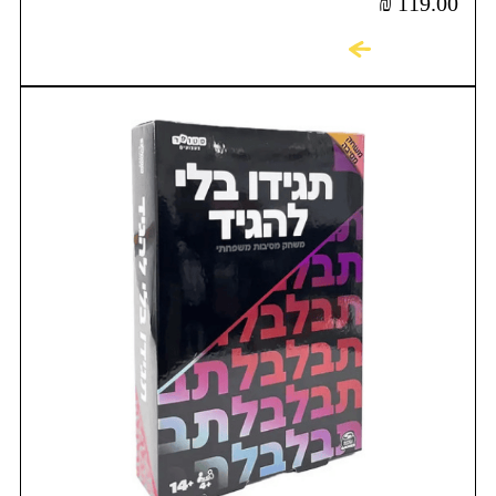
₪
119.00
לקניה