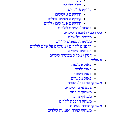
גלגיליות
רולר בליידס
קורקינט לילדים
קורקינט 3 גלגלים
קורקינט גלגלים גדולים
קורקינט פעלולים / ילדים
קסדות / מגינים לילדים
כלי רכב / תחבורה לילדים
מכונית על שלט
מכוניות / מנופים לילדים
רחפנים לילדים / מטוסים על שלט לילדים
רובוטים לילדים
חניון / מסלול מכוניות לילדים
פאזלים
פאזל פעוטות
פאזל ילדים
פאזל ריצפה
פאזל מבוגרים
משחקי הרכבה / חברה
צעצועי עץ לילדים
משחקי קופסה
משחקי מדע
משחק הרכבה לילדים
משחקי יצירה ואמנות
משחקי יצירה ואומנות לילדים