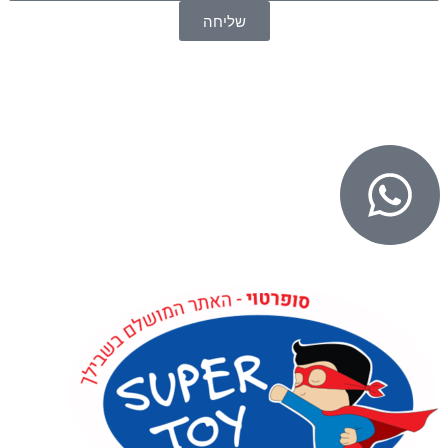
שליחה
© 2026 כל הזכויות שמורות ל
SuperTOY סופרטוי
WebDigital – וובדיגיטל עיצוב ובניית אתרים
גליל אונליין – פרסום לחנויות וירטואליות