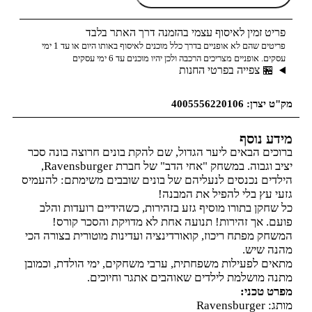
פריט זמין לאיסוף עצמי בהזמנה דרך האתר בלבד
פריטים שהם לא אופניים בדרך כלל מוכנים לאיסוף באותו היום או עד 1 ימי
עסקים. אופניים מצריכים הרכבה ולכן יהיו מוכנים עד 6 ימי עסקים
🏪 צפייה בפרטי החנות
מק"ט יצרן: 4005556220106
מידע נוסף
ברוכים הבאים ליער הגדול, שם להקת בונים חרוצה בונה סכר
יציב וגבוה. במשחק "אחי הדב" של חברת Ravensburger,
הילדים נכנסים לנעליהם של בונים שובבים משימתם: להעמיס
גזעי עץ בלי להפיל את המבנה!
כל שחקן בתורו מוסיף גזע בזהירות, כשהידיים רועדות והלב
פועם. אך זהירות! תנועה אחת לא מדויקת והסכר קורס!
המשחק מפתח ריכוז, קואורדינציה ועדינות מוטורית בצורה הכי
מהנה שיש.
מתאים לפעילות משפחתית, ערבי משחקים, ימי הולדת, וכמובן
מתנה מושלמת לילדים שאוהבים אתגר וחיוכים.
מפרט טכני:
מותג: Ravensburger