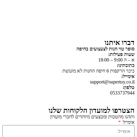
על גלגלים
פאזלים
כלי רכב / תחבורה לילדים
משחקי יצירה ואומנות לילדים
משחקי יצירה ואמנות
דברו איתנו
סופר טוי חנות לצעצועים בחיפה
שעות פעילות:
א – ה 9:00 – 18:00
כתובתינו:
כיכר הרקפות 6 חיפה החנות לא מונגשת
אימייל:
support@supertoy.co.il
טלפון:
0533737944
הצטרפו למועדון הלקוחות שלנו
ותהנו מהטבות ומבצעים מיוחדים לחברי מועדון
אימייל