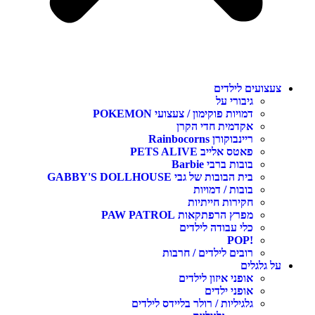
צעצועים לילדים
גיבורי על
דמויות פוקימון / צעצועי POKEMON
אקדמית חדי הקרן
ריינבוקורן Rainbocorns
פאטס אלייב PETS ALIVE
בובות ברבי Barbie
בית הבובות של גבי GABBY'S DOLLHOUSE
בובות / דמויות
חקירות חייתיות
מפרץ הרפתקאות PAW PATROL
כלי עבודה לילדים
!POP
רובים לילדים / חרבות
על גלגלים
אופני איזון לילדים
אופני ילדים
גלגיליות / רולר בליידס לילדים