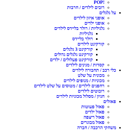
!POP
רובים לילדים / חרבות
על גלגלים
אופני איזון לילדים
אופני ילדים
גלגיליות / רולר בליידס לילדים
גלגיליות
רולר בליידס
קורקינט לילדים
קורקינט 3 גלגלים
קורקינט גלגלים גדולים
קורקינט פעלולים / ילדים
קסדות / מגינים לילדים
כלי רכב / תחבורה לילדים
מכונית על שלט
מכוניות / מנופים לילדים
רחפנים לילדים / מטוסים על שלט לילדים
רובוטים לילדים
חניון / מסלול מכוניות לילדים
פאזלים
פאזל פעוטות
פאזל ילדים
פאזל ריצפה
פאזל מבוגרים
משחקי הרכבה / חברה