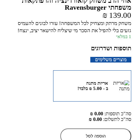
אחי הדב משחק קואורדינציה והרפתקאות
משפחתי Ravensburger
₪
139.00
משחק מרתק ומצחיק לכל המשפחה! עזרו לבונים להעמיס
גזעים בלי להפיל את הסכר מי שיצליח להישאר יציב, ינצח!
1 במלאי
תוספות ושדרוגים
מוצרים משלימים
אריזת מתנה
ב -
5.00
₪
בלבד!
סה"כ תוספות:
0.00 ₪
סה"כ לתשלום:
0.00 ₪
הוספה לסל