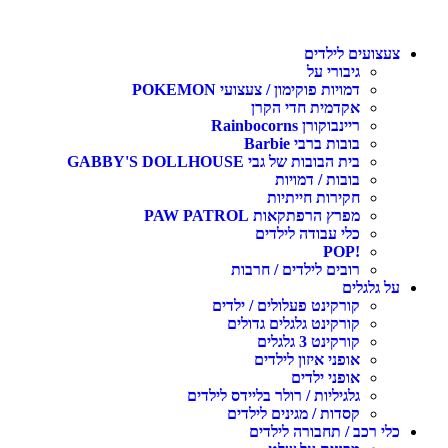
צעצועים לילדים
גיבורי על
דמויות פוקימון / צעצועי POKEMON
אקדמית חדי הקרן
ריינבוקורן Rainbocorns
בובות ברבי Barbie
בית הבובות של גבי GABBY'S DOLLHOUSE
בובות / דמויות
חקירות חייתיות
מפרץ הרפתקאות PAW PATROL
כלי עבודה לילדים
!POP
רובים לילדים / חרבות
על גלגלים
קורקינט פעלולים / ילדים
קורקינט גלגלים גדולים
קורקינט 3 גלגלים
אופני איזון לילדים
אופני ילדים
גלגיליות / רולר בליידס לילדים
קסדות / מגינים לילדים
כלי רכב / תחבורה לילדים