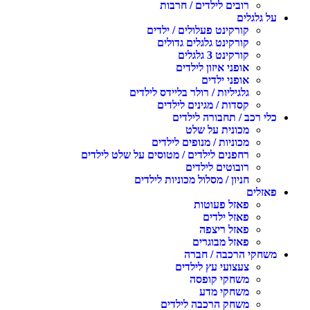
רובים לילדים / חרבות
על גלגלים
קורקינט פעלולים / ילדים
קורקינט גלגלים גדולים
קורקינט 3 גלגלים
אופני איזון לילדים
אופני ילדים
גלגיליות / רולר בליידס לילדים
קסדות / מגינים לילדים
כלי רכב / תחבורה לילדים
מכונית על שלט
מכוניות / מנופים לילדים
רחפנים לילדים / מטוסים על שלט לילדים
רובוטים לילדים
חניון / מסלול מכוניות לילדים
פאזלים
פאזל פעוטות
פאזל ילדים
פאזל ריצפה
פאזל מבוגרים
משחקי הרכבה / חברה
צעצועי עץ לילדים
משחקי קופסה
משחקי מדע
משחק הרכבה לילדים