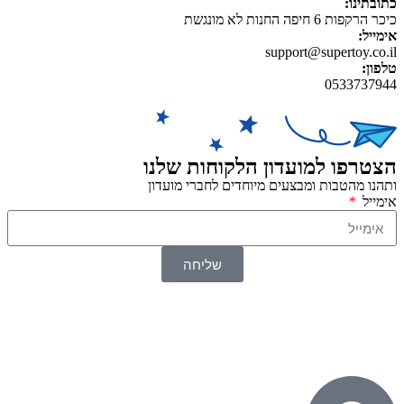
כתובתינו:
כיכר הרקפות 6 חיפה החנות לא מונגשת
אימייל:
support@supertoy.co.il
טלפון:
0533737944
הצטרפו למועדון הלקוחות שלנו
ותהנו מהטבות ומבצעים מיוחדים לחברי מועדון
אימייל
שליחה
© 2026 כל הזכויות שמורות ל
SuperTOY סופרטוי
WebDigital – וובדיגיטל עיצוב ובניית אתרים
גליל אונליין – פרסום לחנויות וירטואליות