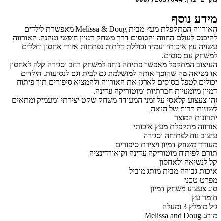
מידע נוסף
האורווה המתקפלת מעץ מבית Melissa & Doug מאפשרת לילדים
להיכנס לעולם החווה והסוסים דרך משחק דמיון חופשי ומהנה. האורווה
עשויה עץ איכותי ועמיד וכוללת דלתות נפתחות אזורי אחסון וחללים
למשחק עם סוסים.
העיצוב המתקפל מאפשר פתיחה נוחה למשחק רחב וסגירה קלה לאחסון
או נשיאה מה שהופך אותה למושלמת גם לבית וגם לנסיעות. הילדים
יכולים לטפל בסוסים לארגן את האורווה ולהמציא סיפורים תוך פיתוח
דמיון מיומנויות חברתיות ומוטוריקה עדינה.
זהו צעצוע קלאסי על זמני המעודד משחק שקט יצירתי ומעמיק ומתאים
לשעות רבות של הנאה.
יתרונות המוצר
אורווה מתקפלת מעץ איכותי
עיצוב נוח לפתיחה וסגירה
מעודד משחק דמיון ויצירת סיפורים
תורם לפיתוח מוטוריקה עדינה וקואורדינציה
קל לנשיאה ולאחסון
איכות גבוהה מבית מותג מוביל
מפרט טכני
סוג צעצוע משחק דמיון
חומר עץ
גיל מומלץ 3 ומעלה
מותג Melissa and Doug