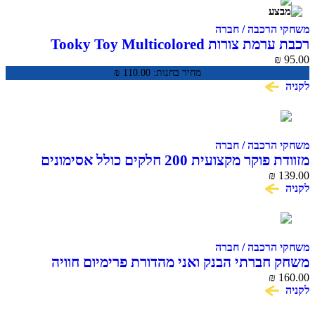
משחקי הרכבה / חברה
רכבת ערמת צורות Tooky Toy Multicolored
Stacking Train TKB383
₪
95.00
מחיר בחנות:
110.00
₪
לקניה
משחקי הרכבה / חברה
מזוודת פוקר מקצועית 200 חלקים כולל אסימונים
139.00
וקלפים
₪
לקניה
משחקי הרכבה / חברה
משחק חברתי הבנק ואני מהדורת פרימיום חוויה
160.00
₪
פיננסית לכל המשפחה
לקניה