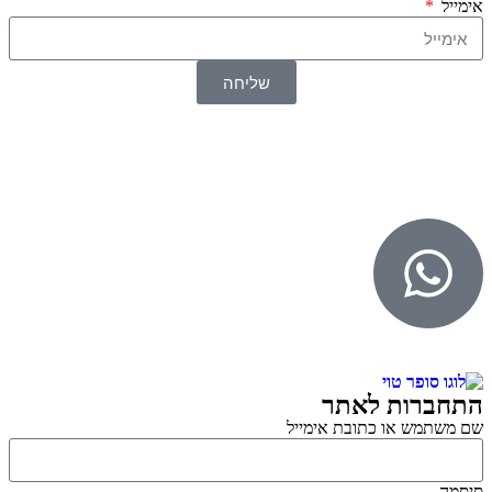
אימייל
שליחה
© 2026 כל הזכויות שמורות ל
SuperTOY סופרטוי
WebDigital – וובדיגיטל עיצוב ובניית אתרים
גליל אונליין – פרסום לחנויות וירטואליות
התחברות לאתר
שם משתמש או כתובת אימייל
סיסמה