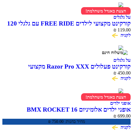
הצעת באנדל משתלמת!
על גלגלים
קורקינט מקצועי לילדים FREE RIDE עם גלגלי 120
מ"מ
119.00
₪
לקניה
על גלגלים
קורקינט פעלולים Razor Pro XXX מקצועי
450.00
₪
לפריסטייל וסקייטפארק
לקניה
הצעת באנדל משתלמת!
אופני ילדים
אופני ילדים אלומיניום BMX ROCKET 16
₪
699.00
מחיר בחנות:
750.00
₪
לקניה