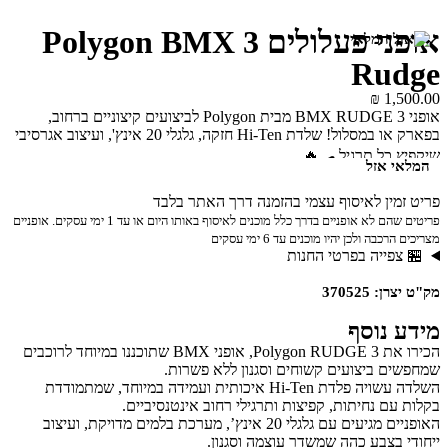
אופני פעלולים 3 Polygon BMX
Rudge
₪
1,500.00
אופני BMX RUDGE 3 מבית Polygon לביצועים קיצוניים ברחוב,
בפארק או במסלול! שלדת Hi-Ten חזקה, גלגלי 20 אינץ', ועיצוב אגרסיבי
שיקפיץ כל תרגיל 🛹🔥
המלאי אזל
פריט זמין לאיסוף עצמי בהזמנה דרך האתר בלבד
פריטים שהם לא אופניים בדרך כלל מוכנים לאיסוף באותו היום או עד 1 ימי עסקים. אופניים
מצריכים הרכבה ולכן יהיו מוכנים עד 6 ימי עסקים
🏪 צפייה בפרטי החנות
מק"ט יצרן: 370525
מידע נוסף
הכירו את Polygon RUDGE 3, אופני BMX שתוכננו במיוחד לרוכבים
שמחפשים ביצועים קשוחים וסגנון ללא פשרות.
השלדה עשויה פלדת Hi-Ten איכותית ועמידה במיוחד, שמתמודדת
בקלות עם נחיתות, קפיצות ותרגילי רחוב אינטנסיביים.
האופניים מגיעים עם גלגלי 20 אינץ’, מערכת בלמים מדויקת, ועיצוב
ייחודי בצבע כהה שמשדר עוצמה וסגנון.