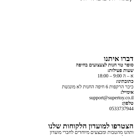
צעצועים לילדים
משחקי הרכבה / חברה
על גלגלים
פאזלים
כלי רכב / תחבורה לילדים
משחקי יצירה ואומנות לילדים
משחקי יצירה ואמנות
דברו איתנו
סופר טוי חנות לצעצועים בחיפה
שעות פעילות:
א – ה 9:00 – 18:00
כתובתינו:
כיכר הרקפות 6 חיפה החנות לא מונגשת
אימייל:
support@supertoy.co.il
טלפון:
0533737944
הצטרפו למועדון הלקוחות שלנו
ותהנו מהטבות ומבצעים מיוחדים לחברי מועדון