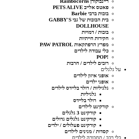
ריינבוקורן Rainbocorns
פאטס אלייב PETS ALIVE
בובות ברבי Barbie
בית הבובות של גבי GABBY'S
DOLLHOUSE
בובות / דמויות
חקירות חייתיות
מפרץ הרפתקאות PAW PATROL
כלי עבודה לילדים
!POP
רובים לילדים / חרבות
על גלגלים
אופני איזון לילדים
אופני ילדים
גלגיליות / רולר בליידס לילדים
גלגיליות
רולר בליידס
קורקינט לילדים
קורקינט 3 גלגלים
קורקינט גלגלים גדולים
קורקינט פעלולים / ילדים
קסדות / מגינים לילדים
כלי רכב / תחבורה לילדים