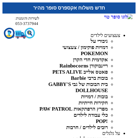
חדש משלוח אקספרס סופר מהיר
לשירות והזמנות:
053-3737944
צעצועים לילדים
גיבורי על
דמויות פוקימון / צעצועי
POKEMON
אקדמית חדי הקרן
ריינבוקורן Rainbocorns
פאטס אלייב PETS ALIVE
בובות ברבי Barbie
בית הבובות של גבי GABBY'S
DOLLHOUSE
בובות / דמויות
חקירות חייתיות
מפרץ הרפתקאות PAW PATROL
כלי עבודה לילדים
!POP
רובים לילדים / חרבות
על גלגלים