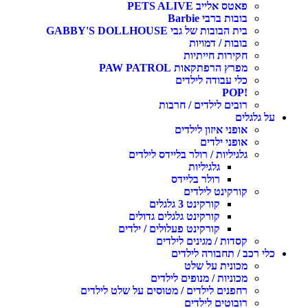
פאטס אלייב PETS ALIVE
בובות ברבי Barbie
בית הבובות של גבי GABBY'S DOLLHOUSE
בובות / דמויות
חקירות חייתיות
מפרץ הרפתקאות PAW PATROL
כלי עבודה לילדים
!POP
רובים לילדים / חרבות
על גלגלים
אופני איזון לילדים
אופני ילדים
גלגיליות / רולר בליידס לילדים
גלגיליות
רולר בליידס
קורקינט לילדים
קורקינט 3 גלגלים
קורקינט גלגלים גדולים
קורקינט פעלולים / ילדים
קסדות / מגינים לילדים
כלי רכב / תחבורה לילדים
מכונית על שלט
מכוניות / מנופים לילדים
רחפנים לילדים / מטוסים על שלט לילדים
רובוטים לילדים