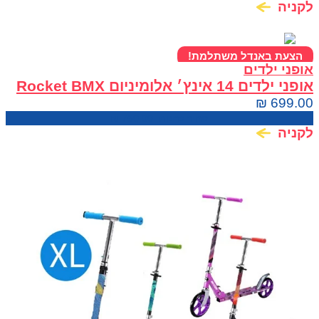
לקניה
הצעת באנדל משתלמת!
אופני ילדים
אופני ילדים 14 אינץ׳ אלומיניום Rocket BMX
עם גלגלי עזר
₪
699.00
מחיר בחנות:
750.00
₪
לקניה