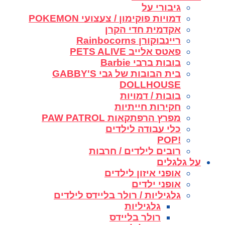
גיבורי על
דמויות פוקימון / צעצועי POKEMON
אקדמית חדי הקרן
ריינבוקורן Rainbocorns
פאטס אלייב PETS ALIVE
בובות ברבי Barbie
בית הבובות של גבי GABBY'S
DOLLHOUSE
בובות / דמויות
חקירות חייתיות
מפרץ הרפתקאות PAW PATROL
כלי עבודה לילדים
!POP
רובים לילדים / חרבות
על גלגלים
אופני איזון לילדים
אופני ילדים
גלגיליות / רולר בליידס לילדים
גלגיליות
רולר בליידס