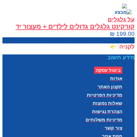
על גלגלים
קורקינט גלגלים גדולים לילדים + מעצור יד
בצבעים CLASSIC PRO
₪
199.00
מחיר בחנות:
230.00
₪
לקניה
מידע חשוב
ביטול עסקה
אודות
תקנון האתר
מדיניות הפרטיות
שאלות נפוצות
הצהרת נגישות
מדיניות משלוחים
צור קשר
מפת אתר