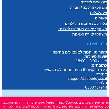
צעצועים לילדים
משחקי הרכבה / חברה
על גלגלים
פאזלים
כלי רכב / תחבורה לילדים
משחקי יצירה ואומנות לילדים
משחקי יצירה ואמנות
דברו איתנו
סופר טוי חנות לצעצועים בחיפה
שעות פעילות:
א – ה 9:00 – 18:00
כתובתינו:
כיכר הרקפות 6 חיפה החנות לא מונגשת
אימייל:
support@supertoy.co.il
טלפון:
0533737944
הצטרפו למועדון הלקוחות שלנו
אתר זה עושה שימוש ב-Cookies לצורך תפעול תקין, שיפור חוויית המשתמש,
טיסטיקה ושיווק. המשך השימוש באתר מהווה הסכמה לשימוש זה. למידע