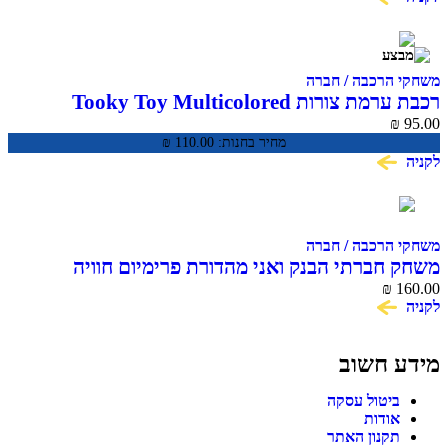
משחקי הרכבה / חברה
רכבת ערמת צורות Tooky Toy Multicolored
Stacking Train TKB383
₪
95.00
מחיר בחנות:
110.00
₪
לקניה
משחקי הרכבה / חברה
משחק חברתי הבנק ואני מהדורת פרימיום חוויה
160.00
₪
פיננסית לכל המשפחה
לקניה
מידע חשוב
ביטול עסקה
אודות
תקנון האתר