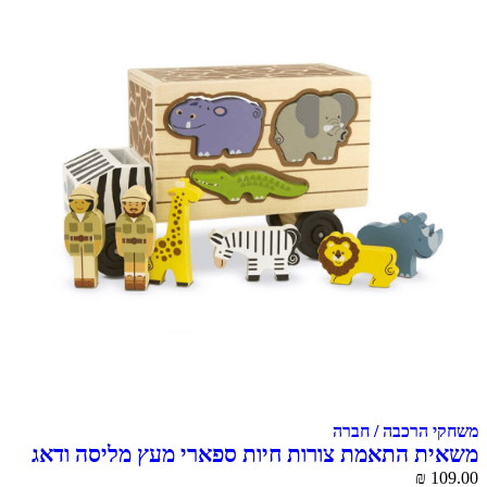
משחקי הרכבה / חברה
משאית התאמת צורות חיות ספארי מעץ מליסה ודאג
Melissa & doug
₪
109.00