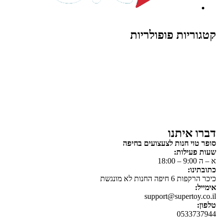
קטגוריות פופולריות
צעצועים לילדים
משחקי הרכבה / חברה
על גלגלים
פאזלים
כלי רכב / תחבורה לילדים
משחקי יצירה ואומנות לילדים
משחקי יצירה ואמנות
דברו איתנו
סופר טוי חנות לצעצועים בחיפה
שעות פעילות:
א – ה 9:00 – 18:00
כתובתינו:
כיכר הרקפות 6 חיפה החנות לא מונגשת
אימייל:
support@supertoy.co.il
טלפון:
0533737944