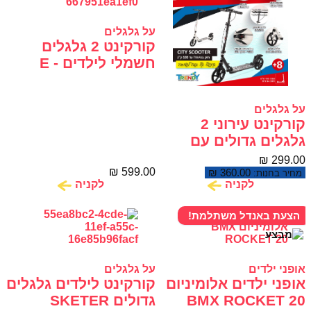
על גלגלים
קורקינט 2 גלגלים
חשמלי לילדים E -
SKATER M4
על גלגלים
קורקינט עירוני 2
גלגלים גדולים עם
ברקס ובולמים CITY
₪
299.00
₪
599.00
SCOTER
₪
360.00
מחיר בחנות:
לקניה
לקניה
הצעת באנדל משתלמת!
אופני ילדים
על גלגלים
אופני ילדים אלומיניום
קורקינט לילדים גלגלים
BMX ROCKET 20
גדולים SKETER