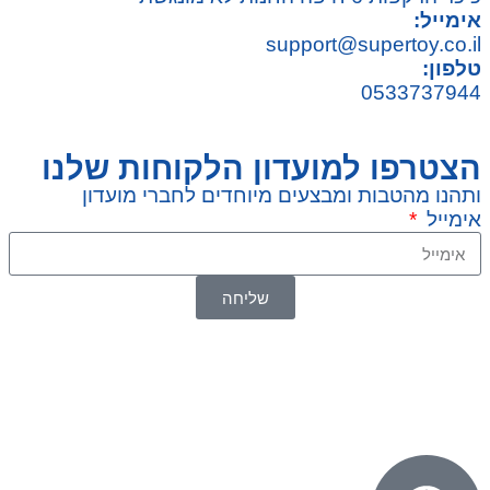
אימייל:
support@supertoy.co.il
טלפון:
0533737944
הצטרפו למועדון הלקוחות שלנו
ותהנו מהטבות ומבצעים מיוחדים לחברי מועדון
אימייל
שליחה
© 2026 כל הזכויות שמורות ל
SuperTOY סופרטוי
WebDigital – וובדיגיטל עיצוב ובניית אתרים
גליל אונליין – פרסום לחנויות וירטואליות