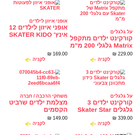
אופני איזון לילדים
אופני איזון לילדים 12
על גלגלים
אינץ' SKATER KIDO
קורקינט ילדים מתקפל
Matrix גלגלי 200 מ"מ
Skater
₪
169.00
₪
229.00
לקניה
לקניה
על גלגלים
משחקי הרכבה / חברה
קורקינט ילדים 3
מצלמת ילדים שרביט
גלגלים Skater Star
הקסמים
Power Hero
₪
149.00
₪
339.00
לקניה
לקניה