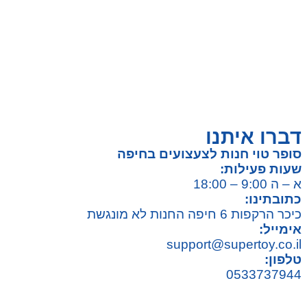
צעצועים לילדים
משחקי הרכבה / חברה
על גלגלים
פאזלים
כלי רכב / תחבורה לילדים
משחקי יצירה ואומנות לילדים
משחקי יצירה ואמנות
דברו איתנו
סופר טוי חנות לצעצועים בחיפה
שעות פעילות:
א – ה 9:00 – 18:00
כתובתינו:
כיכר הרקפות 6 חיפה החנות לא מונגשת
אימייל:
support@supertoy.co.il
טלפון:
0533737944