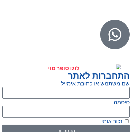
Web – וובדיגיטל עיצוב ובניית אתרים
יל אונליין – פרסום לחנויות וירטואליות
תחברות לאתר
 משתמש או כתובת אימייל
סמה
זכור אותי
התחברות