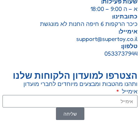
ות פעילות:
9:00 – 18:00
ובתינו:
הרקפות 6 חיפה החנות לא מונגשת
מייל:
support@supertoy.co.
פון:
05337379
צטרפו למועדון הלקוחות שלנו
הנו מהטבות ומבצעים מיוחדים לחברי מועדון
מייל
שליחה
SuperTOY סופרטוי